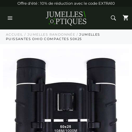
Passer
Offre d'été : 10% de réduction avec le code EXTRA10
au
contenu
P
Navigation
ACCUEIL
/
JUMELLES RANDONNÉE
/
JUMELLES
PUISSANTES OHIO COMPACTES 50X25