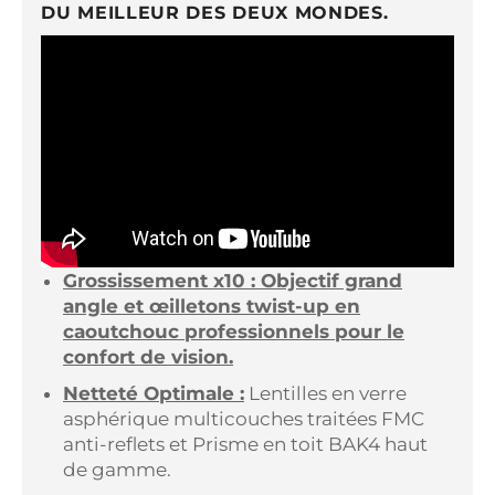
DU MEILLEUR DES DEUX MONDES.
Grossissement x10 : Objectif grand
angle et œilletons twist-up en
caoutchouc professionnels pour le
confort de vision.
Netteté Optimale :
Lentilles en verre
asphérique multicouches traitées FMC
anti-reflets et Prisme en toit BAK4 haut
de gamme.