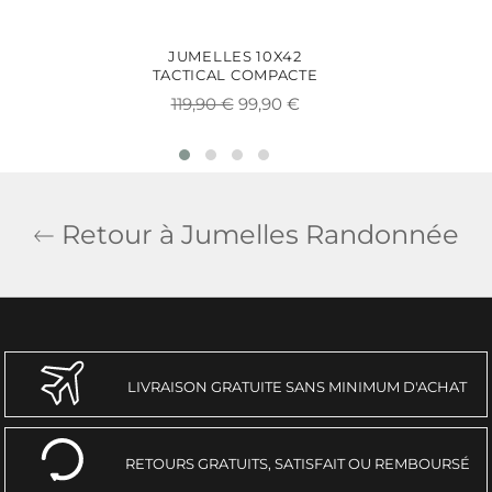
JUMELLES 10X42
TACTICAL COMPACTE
Prix
Prix
119,90 €
99,90 €
régulier
réduit
Retour à Jumelles Randonnée
LIVRAISON GRATUITE SANS MINIMUM D'ACHAT
RETOURS GRATUITS, SATISFAIT OU REMBOURSÉ