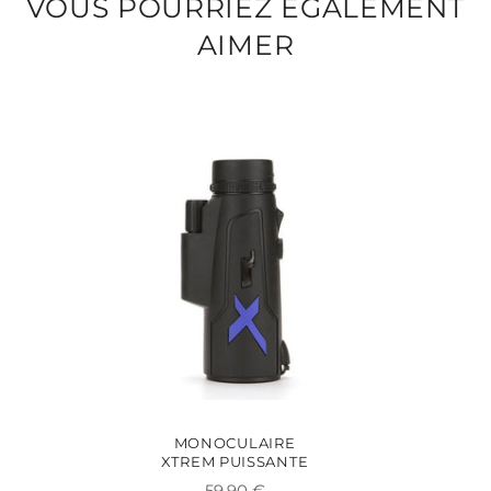
VOUS POURRIEZ ÉGALEMENT
AIMER
MONOCULAIRE
XTREM PUISSANTE
Prix
59,90 €