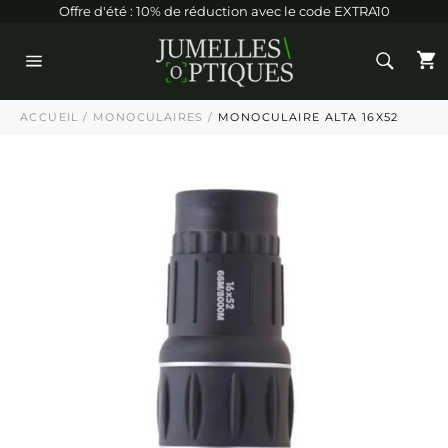
Passer
Offre d'été : 10% de réduction avec le code EXTRA10
au
contenu
P
Navigation
ACCUEIL
/
MONOCULAIRES
/
MONOCULAIRE ALTA 16X52