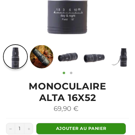
MONOCULAIRE
ALTA 16X52
Prix
69,90 €
régulier
−
+
AJOUTER AU PANIER