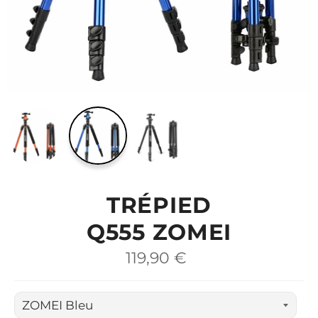
TRÉPIED
Q555 ZOMEI
Prix
119,90 €
régulier