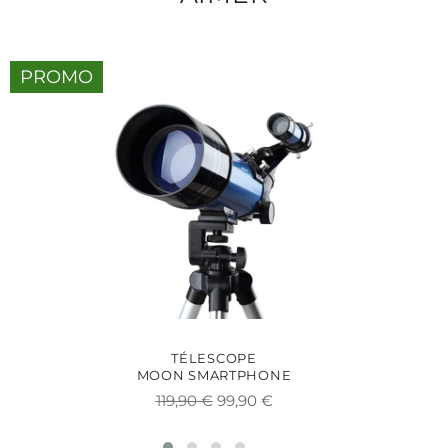
PROMO
TÉLESCOPE
MOON SMARTPHONE
Prix
Prix
119,90 €
99,90 €
régulier
réduit